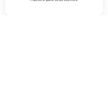
Implementação de framework ABM já 
validado
Orquestração de vendas e marketing em 
uma única plataforma
Template de plays e touchpoints 
customizáveis
Acesso ao ABM Score para acompanhar a 