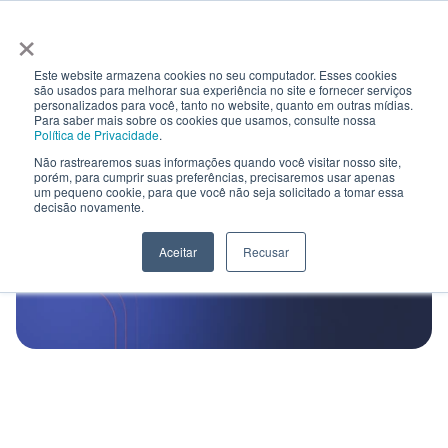
Curso ABM
×
Select Language
Software
Demo
PT
Metodologia
Este website armazena cookies no seu computador. Esses cookies
Consultoria
são usados ​​para melhorar sua experiência no site e fornecer serviços
personalizados para você, tanto no website, quanto em outras mídias.
Software
Para saber mais sobre os cookies que usamos, consulte nossa
Política de Privacidade
.
Contato
Não rastrearemos suas informações quando você visitar nosso site,
Curso ABM
porém, para cumprir suas preferências, precisaremos usar apenas
um pequeno cookie, para que você não seja solicitado a tomar essa
Sobre
decisão novamente.
Maestro Partner
Contato
Select Language
Aceitar
Recusar
PT
A mais poderosa estratégia para negócios
B2B de vendas complexas