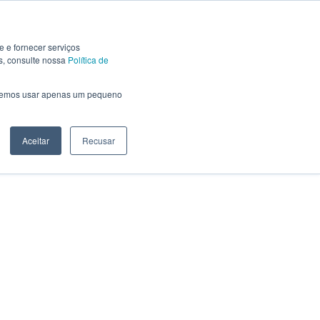
e e fornecer serviços
s, consulte nossa
Política de
saremos usar apenas um pequeno
Aceitar
Recusar