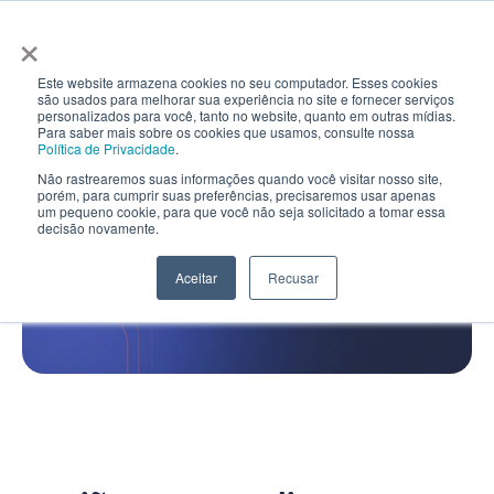
Curso ABM
×
Select Language
Software
Demo
PT
Metodologia
Este website armazena cookies no seu computador. Esses cookies
Consultoria
são usados ​​para melhorar sua experiência no site e fornecer serviços
personalizados para você, tanto no website, quanto em outras mídias.
Software
Para saber mais sobre os cookies que usamos, consulte nossa
Política de Privacidade
.
Contato
Não rastrearemos suas informações quando você visitar nosso site,
Curso ABM
porém, para cumprir suas preferências, precisaremos usar apenas
um pequeno cookie, para que você não seja solicitado a tomar essa
Sobre
decisão novamente.
Software de ABM
Contato
Select Language
O primeiro software brasileiro para 
Aceitar
Recusar
PT
execução de projetos de ABM